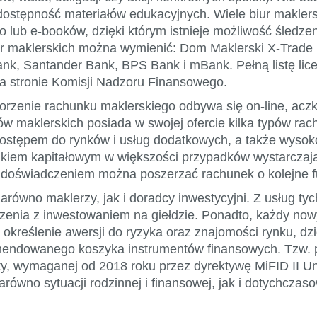
 dostępność materiałów edukacyjnych. Wiele biur makler
o lub e-booków, dzięki którym istnieje możliwość śledz
iur maklerskich można wymienić: Dom Maklerski X-Trade
k, Santander Bank, BPS Bank i mBank. Pełną listę lic
a stronie Komisji Nadzoru Finansowego.
rzenie rachunku maklerskiego odbywa się on-line, aczko
 maklerskich posiada w swojej ofercie kilka typów rach
ępem do rynków i usług dodatkowych, a także wysokoś
nkiem kapitałowym w większości przypadków wystarczają
 doświadczeniem można poszerzać rachunek o kolejne f
równo maklerzy, jak i doradcy inwestycyjni. Z usług tyc
czenia z inwestowaniem na giełdzie. Ponadto, każdy nowy
 określenie awersji do ryzyka oraz znajomości rynku, dz
komendowanego koszyka instrumentów finansowych. Tzw. pr
ty, wymaganej od 2018 roku przez dyrektywę MiFID II Uni
 zarówno sytuacji rodzinnej i finansowej, jak i dotychcz