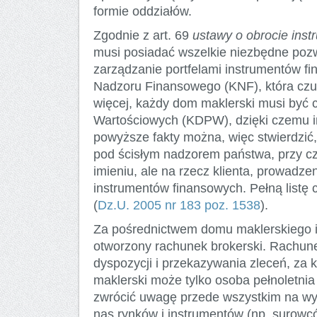
formie oddziałów.
Zgodnie z art. 69
ustawy o obrocie ins
musi posiadać wszelkie niezbędne pozw
zarządzanie portfelami instrumentów fi
Nadzoru Finansowego (KNF), która czu
więcej, każdy dom maklerski musi być
Wartościowych (KDPW), dzięki czemu i
powyższe fakty można, więc stwierdzić
pod ścisłym nadzorem państwa, przy cz
imieniu, ale na rzecz klienta, prowadze
instrumentów finansowych. Pełną listę
(
Dz.U. 2005 nr 183 poz. 1538
).
Za pośrednictwem domu maklerskiego i
otworzony rachunek brokerski. Rachune
dyspozycji i przekazywania zleceń, za k
maklerski może tylko osoba pełnoletn
zwrócić uwagę przede wszystkim na wysok
nas rynków i instrumentów (np. surowców