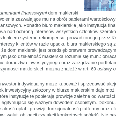
trumentami finansowymi
dom maklerski
olenia zezwalające mu na obrót papierami wartościowy
nansowych. Ponadto biuro maklerskie jako instytucja fi
wa nad ochroną interesów wszystkich członków szerok
 członkiem systemu rekompensat prowadzonego przez K
nteresy klientów w razie upadku biura maklerskiego s
, że dom maklerski jest przedsiębiorstwem prowadzącym
ym jako działalność maklerską rozumie się m.in.: obra
nie doradztwa inwestycyjnego oraz zarządzanie portfelam
 czynności maklerskich można znaleźć w art. 69
ustawy o
nwestor indywidualny może kupować i sprzedawać akcje 
k inwestycyjny założony w biurze maklerskim daje moż
tóre instytucje te pobierają prowizje zależne od wartośc
ia legitymująca się ważnym dowodem osobistym. Dokonu
ość opłat i prowizji, funkcjonalność platformy oraz ofe
, walut, obligacji czy akcji konkretnych spółek). Nie be