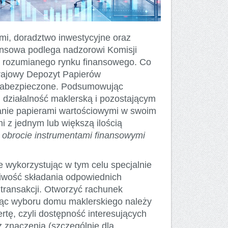
mi, doradztwo inwestycyjne oraz
nansowa podlega nadzorowi Komisji
o rozumianego rynku finansowego. Co
rajowy Depozyt Papierów
ą zabezpieczone. Podsumowując
 działalność maklerską i pozostającym
canie papierami wartościowymi w swoim
i z jednym lub większą ilością
 obrocie instrumentami finansowymi
wykorzystując w tym celu specjalnie
liwość składania odpowiednich
i transakcji. Otworzyć rachunek
jąc wyboru domu maklerskiego należy
rtę, czyli dostępność interesujących
z znaczenia (szczególnie dla