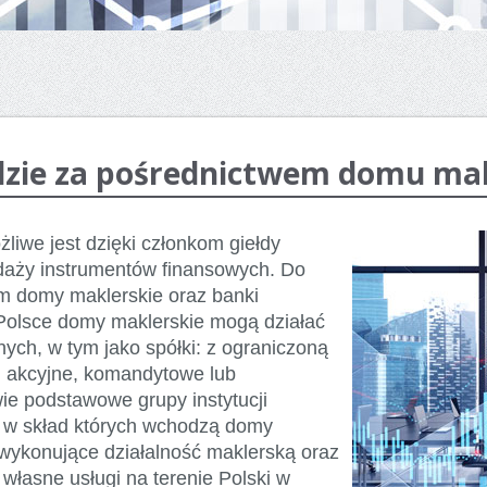
dzie za pośrednictwem domu ma
liwe jest dzięki członkom giełdy
daży instrumentów finansowych. Do
kim domy maklerskie oraz banki
Polsce domy maklerskie mogą działać
ych, w tym jako spółki: z ograniczoną
e, akcyjne, komandytowe lub
e podstawowe grupy instytucji
i, w skład których wchodzą domy
i wykonujące działalność maklerską oraz
łasne usługi na terenie Polski w