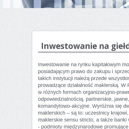
Inwestowanie na gieł
Inwestowanie na rynku kapitałowym moż
posiadającym prawo do zakupu i sprze
takich instytucji należą przede wszyst
prowadzące działalność maklerską. W 
w różnych formach organizacyjno-prawn
odpowiedzialnością, partnerskie, jawn
komandytowo-akcyjne. Wyróżnia się dwi
maklerskich – są to: uczestnicy krajow
maklerskie sensu stricto, a także bank
- podmioty międzynarodowe promujące w