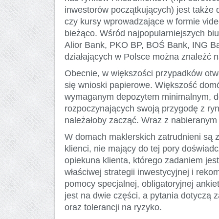
inwestorów początkujących) jest także
czy kursy wprowadzające w formie vide
bieżąco. Wśród najpopularniejszych b
Alior Bank, PKO BP, BOŚ Bank, ING Ban
działających w Polsce można znaleźć n
Obecnie, w większości przypadków otwo
się wnioski papierowe. Większość domów
wymaganym depozytem minimalnym, dost
rozpoczynających swoją przygodę z ry
należałoby zacząć. Wraz z nabieranym
W domach maklerskich zatrudnieni są za
klienci, nie mający do tej pory doświad
opiekuna klienta, którego zadaniem jest
właściwej strategii inwestycyjnej i re
pomocy specjalnej, obligatoryjnej ankie
jest na dwie części, a pytania dotyczą
oraz tolerancji na ryzyko.