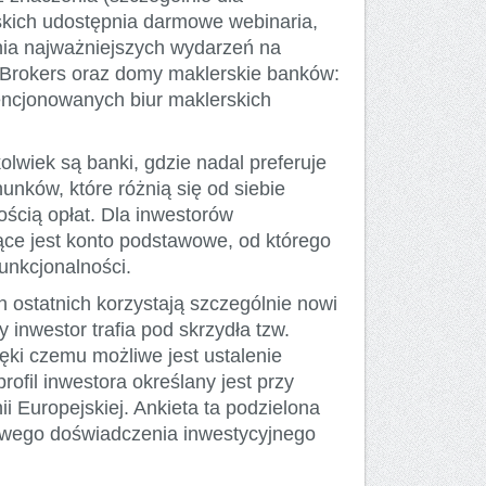
skich udostępnia darmowe webinaria,
enia najważniejszych wydarzeń na
 Brokers oraz domy maklerskie banków:
encjonowanych biur maklerskich
lwiek są banki, gdzie nadal preferuje
unków, które różnią się od siebie
cią opłat. Dla inwestorów
ce jest konto podstawowe, od którego
unkcjonalności.
h ostatnich korzystają szczególnie nowi
 inwestor trafia pod skrzydła tzw.
ięki czemu możliwe jest ustalenie
ofil inwestora określany jest przy
i Europejskiej. Ankieta ta podzielona
asowego doświadczenia inwestycyjnego